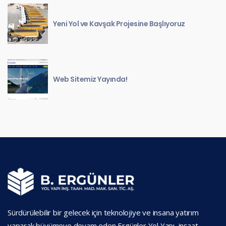
Yeni Yol ve Kavşak Projesine Başlıyoruz
Web Sitemiz Yayında!
Sürdürülebilir bir gelecek için teknolojiye ve insana yatırım
yaparak büyümeye devam eden Ergünler Yol Yapı, inşaat