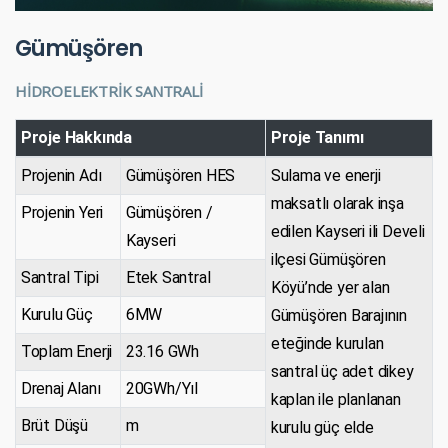
Gümüşören
HİDROELEKTRİK SANTRALİ
Proje Hakkında
Proje Tanımı
Projenin Adı
Gümüşören HES
Sulama ve enerji
maksatlı olarak inşa
Projenin Yeri
Gümüşören /
edilen Kayseri ili Develi
Kayseri
ilçesi Gümüşören
Santral Tipi
Etek Santral
Köyü’nde yer alan
Kurulu Güç
6MW
Gümüşören Barajının
eteğinde kurulan
Toplam Enerji
23.16 GWh
santral üç adet dikey
Drenaj Alanı
20GWh/Yıl
kaplan ile planlanan
Brüt Düşü
m
kurulu güç elde