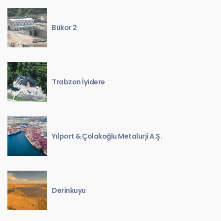
Bükor 2
Trabzon İyidere
Yılport & Çolakoğlu Metalurji A.Ş.
Derinkuyu