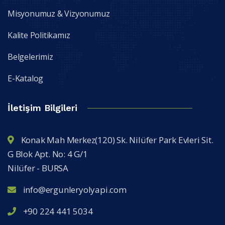
Misyonumuz & Vizyonumuz
Kalite Politikamız
Belgelerimiz
E-Katalog
İletişim Bilgileri
Konak Mah Merkez(120) Sk. Nilüfer Park Evleri Sit.
G Blok Apt. No: 4 G/1
Nilüfer - BURSA
info@ergunleryolyapi.com
+90 224 441 5034